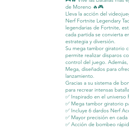
🎮🔥 Vive las batallas más é
de Moreno 🔥🎮
Lleva la acción del videojueg
Nerf Fortnite Legendary Ta
legendarias de Fortnite, es
cada partida se convierta e
estrategia y diversión.
Su mega tambor giratorio 
permite realizar disparos c
control del juego. Además,
Mega, diseñados para ofrec
lanzamiento.
Gracias a su sistema de bom
para recrear intensas batalla
✅ Inspirado en el universo 
✅ Mega tambor giratorio p
✅ Incluye 6 dardos Nerf A
✅ Mayor precisión en cada
✅ Acción de bombeo rápida