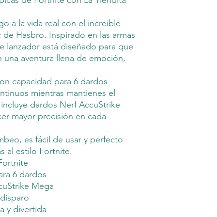
picas de Fortnite con La Tiendita
o a la vida real con el increíble
c de Hasbro. Inspirado en las armas
te lanzador está diseñado para que
n una aventura llena de emoción,
con capacidad para 6 dardos
ontinuos mientras mantienes el
 incluye dardos Nerf AccuStrike
er mayor precisión en cada
beo, es fácil de usar y perfecto
s al estilo Fortnite.
Fortnite
ara 6 dardos
ccuStrike Mega
 disparo
 y divertida