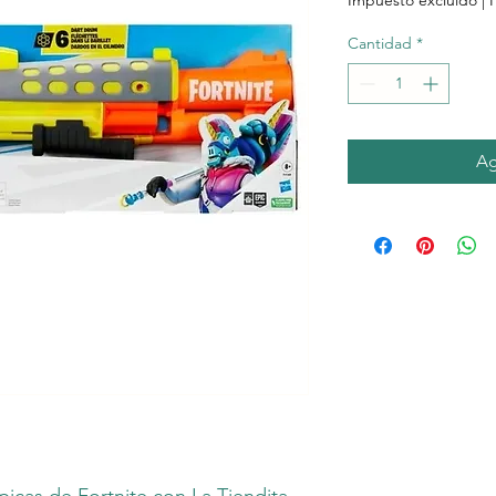
Impuesto excluido
|
P
Cantidad
*
Ag