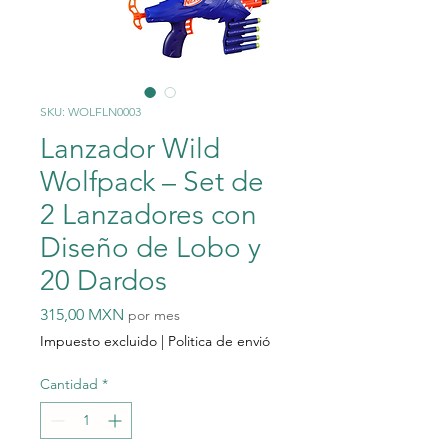
SKU: WOLFLN0003
Lanzador Wild
Wolfpack – Set de
2 Lanzadores con
Diseño de Lobo y
20 Dardos
Precio
315,00 MXN
por mes
Impuesto excluido
|
Politica de envió
Cantidad
*