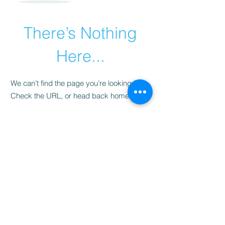
There’s Nothing
Here...
We can’t find the page you’re looking for.
Check the URL, or head back home.
Go Home
La Tiendita de Moreno
ventas@latienditademoreno.com
Horario: 9:00 am a 6:00 pm
Políticas de Privacidad